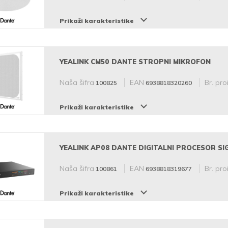
Prikaži karakteristike
YEALINK CM50 DANTE STROPNI MIKROFON
Naša šifra
EAN
Br. pro
100825
6938818320260
Prikaži karakteristike
YEALINK AP08 DANTE DIGITALNI PROCESOR S
Naša šifra
EAN
Br. pro
100861
6938818319677
Prikaži karakteristike