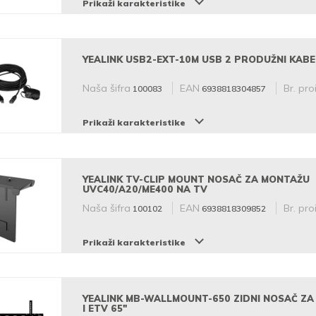
Prikaži karakteristike
YEALINK USB2-EXT-10M USB 2 PRODUŽNI KABE
Naša šifra
EAN
Br. pro
100083
6938818304857
Prikaži karakteristike
YEALINK TV-CLIP MOUNT NOSAČ ZA MONTAŽU
UVC40/A20/ME400 NA TV
Naša šifra
EAN
Br. pro
100102
6938818309852
Prikaži karakteristike
YEALINK MB-WALLMOUNT-650 ZIDNI NOSAČ Z
I ETV 65"