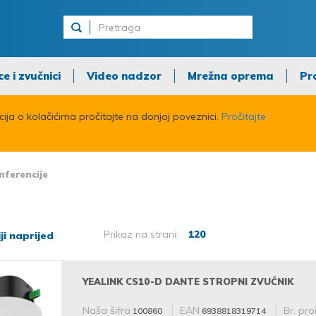
ce i zvučnici
Video nadzor
Mrežna oprema
Pr
acija o kolačićima pročitajte na donjoj poveznici.
Pročitajte
nferencije
Prikaz na strani:
120
iji naprijed
YEALINK CS10-D DANTE STROPNI ZVUČNIK
Naša šifra
EAN
Br. pro
100860
6938818319714