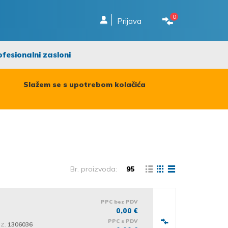
0
Prijava
ofesionalni zasloni
Slažem se s upotrebom kolačića
Br. proizvoda:
95
PPC bez PDV
0,00 €
PPC s PDV
iz.
1306036