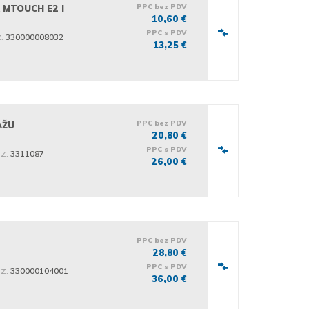
PPC bez PDV
 MTOUCH E2 I
10,60 €
PPC s PDV
.
330000008032
13,25 €
PPC bez PDV
AŽU
20,80 €
PPC s PDV
iz.
3311087
26,00 €
PPC bez PDV
28,80 €
PPC s PDV
iz.
330000104001
36,00 €