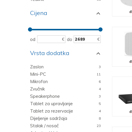
Cijena
od
do
Vrsta dodatka
Zaslon
3
Mini-PC
11
Mikrofon
6
Zvučnik
4
Speakerphone
3
Tablet za upravljanje
5
Tablet za rezervacije
4
Dijeljenje sadržaja
8
Stalak / nosač
23