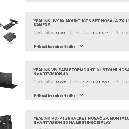
YEALINK UVC8X MOUNT KITS SET NOSAČA ZA 
KAMERE
Naša šifra
EAN
Br. pro
100386
6938818318274
Prikaži karakteristike
YEALINK VB-TABLETOPMOUNT-01 STOLNI NOSA
SMARTVISION 40
Naša šifra
EAN
Br. pro
100886
6938818319660
Prikaži karakteristike
YEALINK MD-PTZBRACKET NOSAČ ZA MONTAŽU
SMARTVISION 80 NA MEETINGDISPLAY