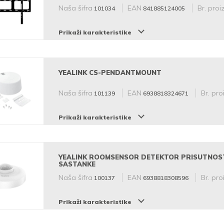
Naša šifra
EAN
Br. proiz
101034
841885124005
Prikaži karakteristike
YEALINK CS-PENDANTMOUNT
Naša šifra
EAN
Br. pro
101139
6938818324671
Prikaži karakteristike
YEALINK ROOMSENSOR DETEKTOR PRISUTNOST
SASTANKE
Naša šifra
EAN
Br. pro
100137
6938818308596
Prikaži karakteristike