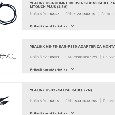
YEALINK USB-HDMI-1.8M USB-C-HDMI KABEL ZA
MTOUCH PLUS (1,8M)
Naša šifra
EAN
Br. proiz
100257
412009000016
Prikaži karakteristike
YEALINK MB-FS-BAR-P860 ADAPTER ZA MONT
Naša šifra
EAN
Br. pro
100853
6938818320123
Prikaži karakteristike
YEALINK USB2-7M USB KABEL (7M)
Naša šifra
EAN
Br. pro
100389
6938818306295
Prikaži karakteristike