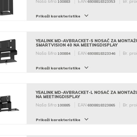
Naša šifra
EAN
Br. pro
100883
6938818323353
Prikaži karakteristike
YEALINK MD-AVBRACKET-S NOSAČ ZA MONTAŽ
SMARTVISION 40 NA MEETINGDISPLAY
Naša šifra
EAN
Br. pro
100884
6938818323346
Prikaži karakteristike
YEALINK MD-AVBRACKET-L NOSAČ ZA MONTAŽ
NA MEETINGDISPLAY
Naša šifra
EAN
Br. pro
100885
6938818323865
Prikaži karakteristike