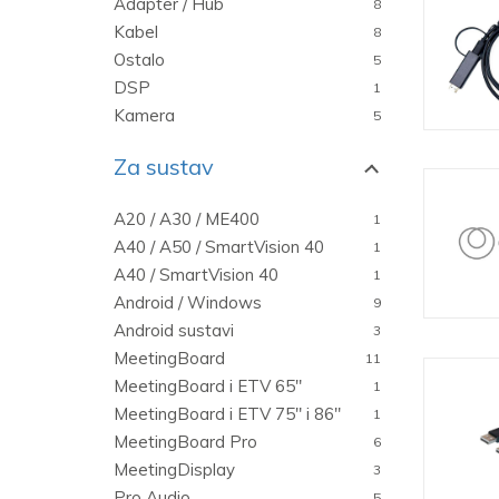
Adapter / Hub
8
Kabel
8
Ostalo
5
DSP
1
Kamera
5
Za sustav
A20 / A30 / ME400
1
A40 / A50 / SmartVision 40
1
A40 / SmartVision 40
1
Android / Windows
9
Android sustavi
3
MeetingBoard
11
MeetingBoard i ETV 65"
1
MeetingBoard i ETV 75" i 86"
1
MeetingBoard Pro
6
MeetingDisplay
3
Pro Audio
5