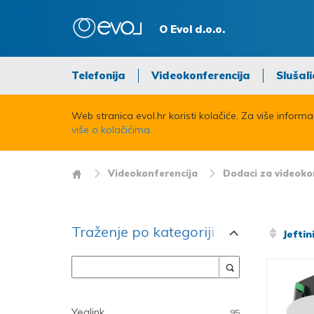
O Evol d.o.o.
Telefonija
Videokonferencija
Slušali
Web stranica evol.hr koristi kolačiće. Za više inform
više o kolačićima.
Videokonferencija
Dodaci za videoko
Traženje po kategoriji
Jeftin
Proizvođač
Yealink
95