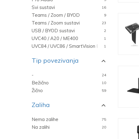
Svi sustavi
16
Teams / Zoom / BYOD
9
Teams / Zoom sustavi
23
USB / BYOD sustavi
2
UVC40 / A20 / ME400
1
UVC84 / UVC86 / SmartVision 80
1
Tip povezivanja
-
24
Bežično
10
Žično
59
Zaliha
Nema zalihe
75
Na zalihi
20