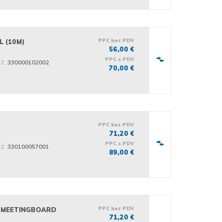
PPC bez PDV
L (10M)
56,00 €
PPC s PDV
iz.
330000102002
70,00 €
PPC bez PDV
71,20 €
PPC s PDV
iz.
330100057001
89,00 €
PPC bez PDV
A MEETINGBOARD
71,20 €