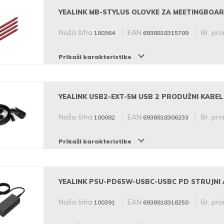
YEALINK MB-STYLUS OLOVKE ZA MEETINGBOA
Naša šifra
EAN
Br. pro
100364
6938818315709
Prikaži karakteristike
YEALINK USB2-EXT-5M USB 2 PRODUŽNI KABEL
Naša šifra
EAN
Br. pro
100082
6938818306233
Prikaži karakteristike
YEALINK PSU-PD65W-USBC-USBC PD STRUJNI
Naša šifra
EAN
Br. pro
100391
6938818318250