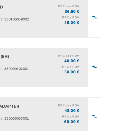
PPC bez PDV
RD
36,80 €
PPC s PDV
iz.
330100058002
46,00 €
PPC bez PDV
 (5M)
40,00 €
PPC s PDV
iz.
330000102001
50,00 €
PPC bez PDV
 ADAPTER
48,00 €
PPC s PDV
iz.
330000033001
60,00 €