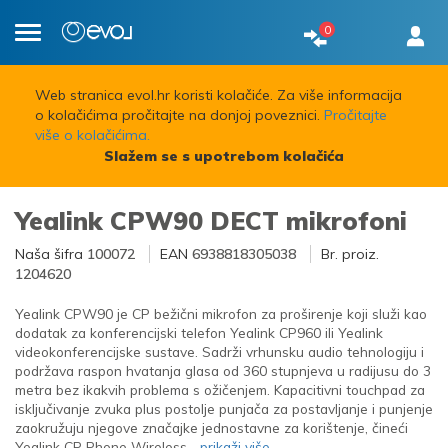
0
Toggle
navigation
Web stranica evol.hr koristi kolačiće. Za više informacija
o kolačićima pročitajte na donjoj poveznici.
Pročitajte
više o kolačićima.
Slažem se s upotrebom kolačića
Yealink CPW90 DECT mikrofoni
Naša šifra
100072
EAN
6938818305038
Br. proiz.
1204620
Yealink CPW90 je CP bežični mikrofon za proširenje koji služi kao
dodatak za konferencijski telefon Yealink CP960 ili Yealink
videokonferencijske sustave. Sadrži vrhunsku audio tehnologiju i
podržava raspon hvatanja glasa od 360 stupnjeva u radijusu do 3
metra bez ikakvih problema s ožičenjem. Kapacitivni touchpad za
isključivanje zvuka plus postolje punjača za postavljanje i punjenje
zaokružuju njegove značajke jednostavne za korištenje, čineći
Yealink CP Phone Wireless
...prikaži više