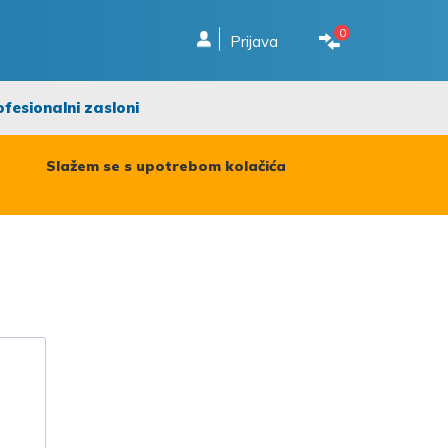
0
Prijava
ofesionalni zasloni
Slažem se s upotrebom kolačića