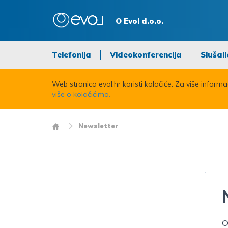
O Evol d.o.o.
Telefonija
Videokonferencija
Slušali
Web stranica evol.hr koristi kolačiće. Za više inform
više o kolačićima.
Newsletter