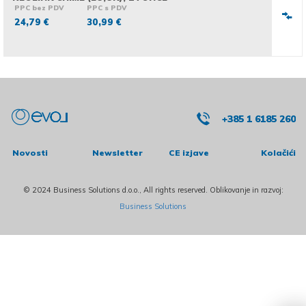
PPC bez PDV
PPC s PDV
24,79 €
30,99 €
+385 1 6185 260
Novosti
Newsletter
CE izjave
Kolačići
© 2024 Business Solutions d.o.o., All rights reserved. Oblikovanje in razvoj:
Business Solutions