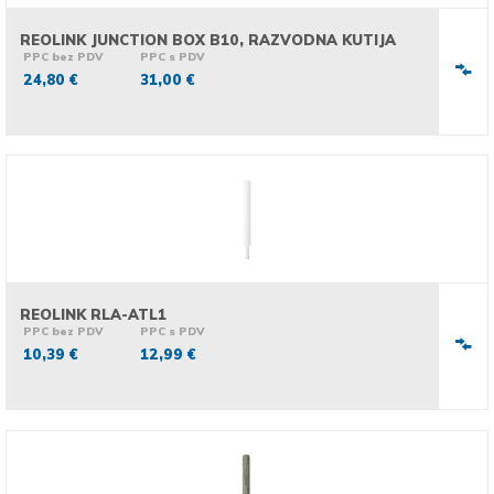
REOLINK JUNCTION BOX B10, RAZVODNA KUTIJA
PPC bez PDV
PPC s PDV
24,80 €
31,00 €
REOLINK RLA-ATL1
PPC bez PDV
PPC s PDV
10,39 €
12,99 €