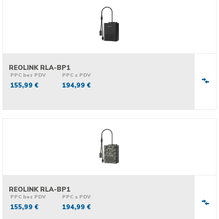
REOLINK RLA-BP1
PPC bez PDV
PPC s PDV
155,99 €
194,99 €
REOLINK RLA-BP1
PPC bez PDV
PPC s PDV
155,99 €
194,99 €