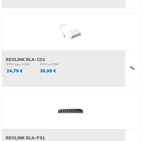
REOLINK RLA-CD1
PPC bez PDV
PPC s PDV
24,79 €
30,99 €
REOLINK RLA-PS1