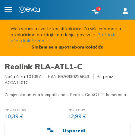
0
Toggle
navigation
Web stranica evol.hr koristi kolačiće. Za više informacija
o kolačićima pročitajte na donjoj poveznici.
Pročitajte
više o kolačićima.
Slažem se s upotrebom kolačića
Reolink RLA-ATL1-C
Naša šifra
101097
EAN
6976930225643
Br. proiz.
ACCATL01C
Zamjenska antena kompatibilna s Reolink Go 4G LTE kamerama.
PPC bez PDV
PPC s PDV
10,39 €
12,99 €
Usporedi