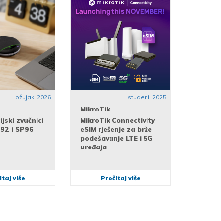
ožujak, 2026
studeni, 2025
MikroTik
jski zvučnici
MikroTik Connectivity
P92 i SP96
eSIM rješenje za brže
podešavanje LTE i 5G
uređaja
itaj više
Pročitaj više