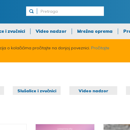
ce i zvučnici
Video nadzor
Mrežna oprema
Pr
acija o kolačićima pročitajte na donjoj poveznici.
Pročitajte
a
Slušalice i zvučnici
Video nadzor