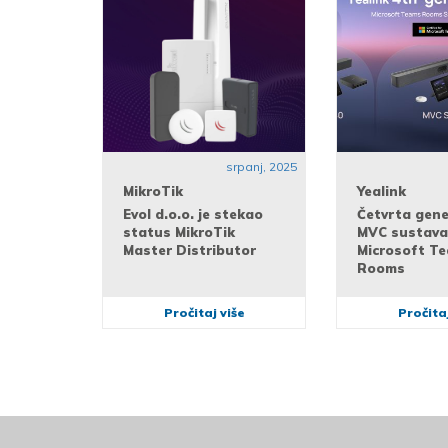
srpanj, 2025
MikroTik
Yealink
Evol d.o.o. je stekao
Četvrta gene
status MikroTik
MVC sustava
Master Distributor
Microsoft T
Rooms
Pročitaj više
Pročitaj