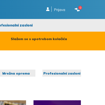
0
Prijava
ofesionalni zasloni
Slažem se s upotrebom kolačića
Mrežna oprema
Profesionalni zasloni