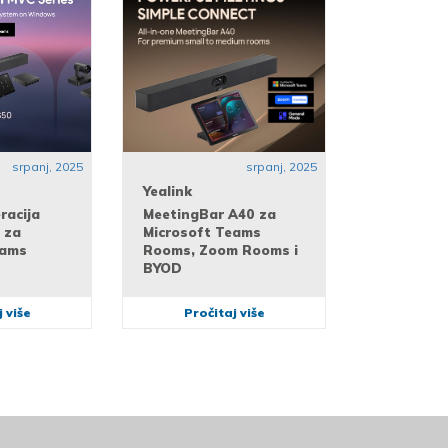
srpanj, 2025
srpanj, 2025
Yealink
racija
MeetingBar A40 za
 za
Microsoft Teams
eams
Rooms, Zoom Rooms i
BYOD
 više
Pročitaj više