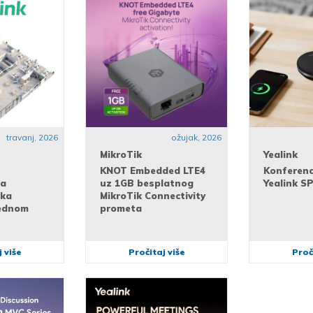
travanj, 2026
ožujak, 2026
MikroTik
Yealink
KNOT Embedded LTE4
Konferenci
na
uz 1GB besplatnog
Yealink S
ska
MikroTik Connectivity
jednom
prometa
 više
Pročitaj više
Proč