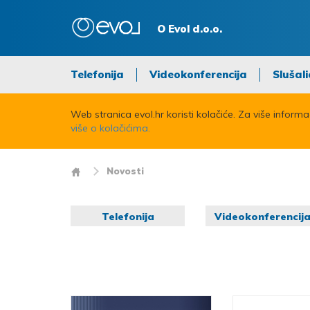
O Evol d.o.o.
Telefonija
Videokonferencija
Slušali
Web stranica evol.hr koristi kolačiće. Za više inform
više o kolačićima.
Novosti
Telefonija
Videokonferencij