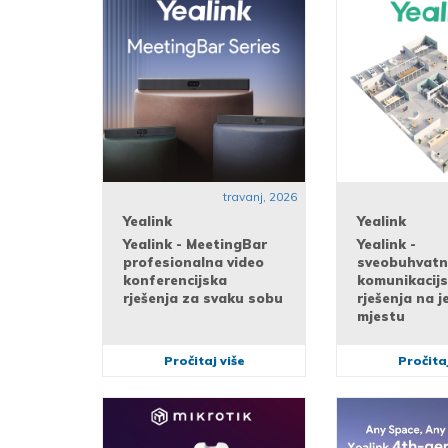
travanj, 2026
Yealink
Yealink
Yealink - MeetingBar
Yealink -
profesionalna video
sveobuhvat
konferencijska
komunikacij
rješenja za svaku sobu
rješenja na 
mjestu
Pročitaj više
Pročitaj