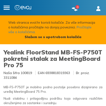
0
Toggle
navigation
Web stranica evol.hr koristi kolačiće. Za više informacija
o kolačićima pročitajte na donjoj poveznici.
Pročitajte
više o kolačićima.
Slažem se s upotrebom kolačića
Yealink FloorStand MB-FS-P750T
pokretni stalak za MeetingBoard
Pro 75
Naša šifra
100819
EAN
6938818319363
Br. proiz.
3311084
MB-FS-P750T je mobilno podno postolje posebno dizajnirano za
uređaj MeetingBoard 75 Pro.
Nudi stabilnu i prilagodljivu podršku koja odgovara različitim
okruženjima za sastanke i suradnju.