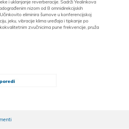
eke i uklanjanje reverberacije. Sadrži Yealinkova
 nadograđenim nizom od 8 omnidirekcijskih
Učinkovito eliminira šumove u konferencijskoj
ciju, jeku, vibracije klima uređaja i tipkanje po
sokokvalitetnim zvučnicima pune frekvencije, pruža
poredi
menti