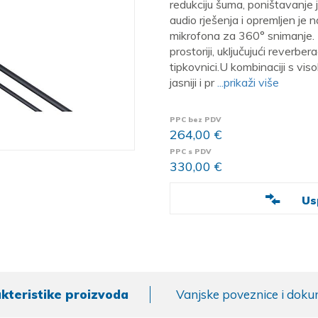
redukciju šuma, poništavanje j
audio rješenja i opremljen je
mikrofona za 360° snimanje. 
prostoriji, uključujući reverbera
tipkovnici.U kombinaciji s vi
jasniji i pr
...prikaži više
PPC bez PDV
264,00 €
PPC s PDV
330,00 €
Us
kteristike proizvoda
Vanjske poveznice i doku