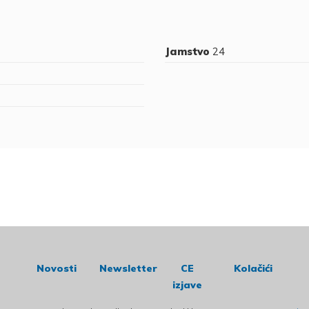
Jamstvo
24
Novosti
Newsletter
CE
Kolačići
izjave