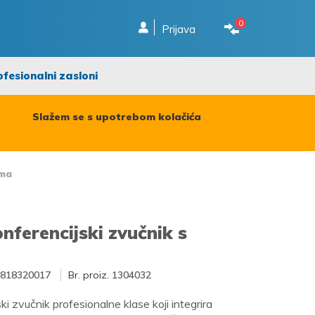
0
Prijava
ofesionalni zasloni
Slažem se s upotrebom kolačića
ima
nferencijski zvučnik s
818320017
Br. proiz.
1304032
i zvučnik profesionalne klase koji integrira