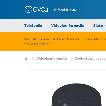
O Evol d.o.o.
Telefonija
Videokonferencija
Slušali
Web stranica evol.hr koristi kolačiće. Za više inform
više o kolačićima.
Videokonferencija
Dodaci za videoko