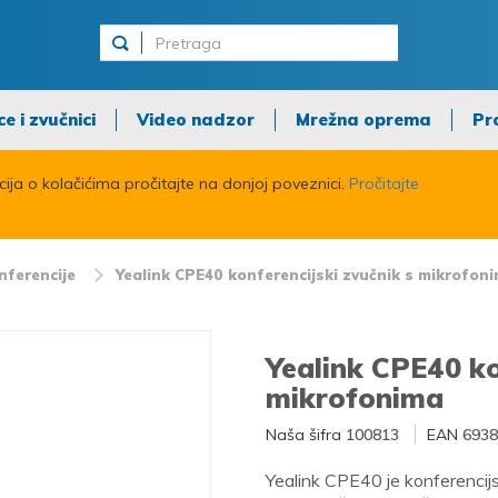
ce i zvučnici
Video nadzor
Mrežna oprema
Pr
acija o kolačićima pročitajte na donjoj poveznici.
Pročitajte
nferencije
Yealink CPE40 konferencijski zvučnik s mikrofon
Yealink CPE40 ko
mikrofonima
Naša šifra
100813
EAN
6938
Yealink CPE40 je konferencijsk