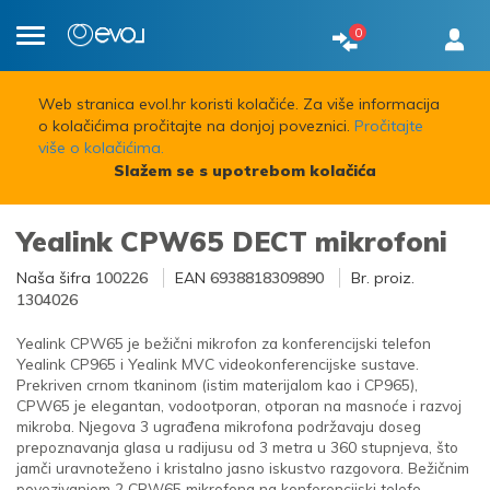
0
Toggle
navigation
Web stranica evol.hr koristi kolačiće. Za više informacija
o kolačićima pročitajte na donjoj poveznici.
Pročitajte
više o kolačićima.
Slažem se s upotrebom kolačića
Yealink CPW65 DECT mikrofoni
Naša šifra
100226
EAN
6938818309890
Br. proiz.
1304026
Yealink CPW65 je bežični mikrofon za konferencijski telefon
Yealink CP965 i Yealink MVC videokonferencijske sustave.
Prekriven crnom tkaninom (istim materijalom kao i CP965),
CPW65 je elegantan, vodootporan, otporan na masnoće i razvoj
mikroba. Njegova 3 ugrađena mikrofona podržavaju doseg
prepoznavanja glasa u radijusu od 3 metra u 360 stupnjeva, što
jamči uravnoteženo i kristalno jasno iskustvo razgovora. Bežičnim
povezivanjem 2 CPW65 mikrofona na konferencijski telefo