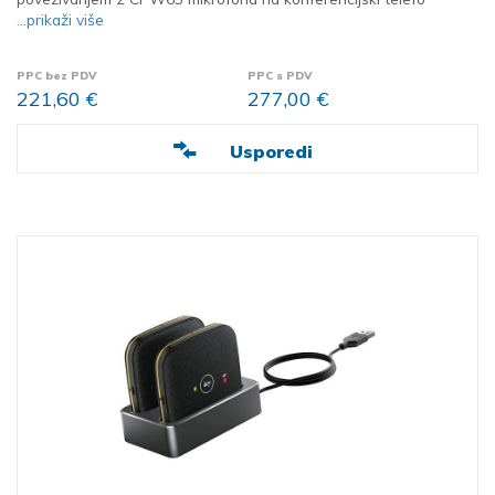
...prikaži više
PPC bez PDV
PPC s PDV
221,60 €
277,00 €
Usporedi