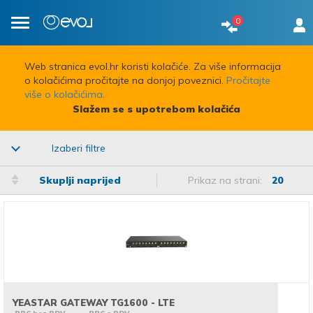
0
Toggle
navigation
Web stranica evol.hr koristi kolačiće. Za više informacija
o kolačićima pročitajte na donjoj poveznici.
Pročitajte
više o kolačićima.
Slažem se s upotrebom kolačića
Izaberi filtre
Skuplji naprijed
Prikaz na strani:
20
YEASTAR GATEWAY TG1600 - LTE