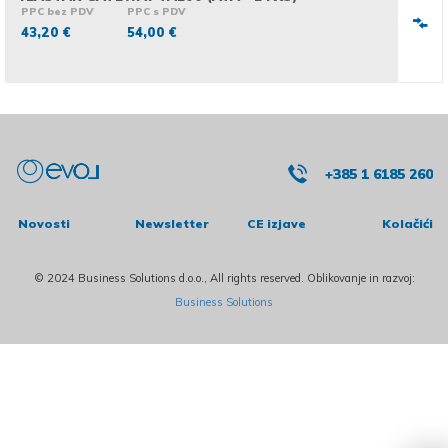
PPC bez PDV
PPC s PDV
43,20 €
54,00 €
+385 1 6185 260
Novosti
Newsletter
CE izjave
Kolačići
© 2024 Business Solutions d.o.o., All rights reserved. Oblikovanje in razvoj:
Business Solutions