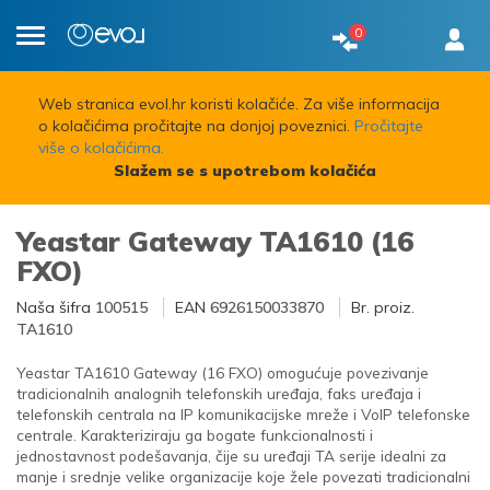
0
Toggle
navigation
Web stranica evol.hr koristi kolačiće. Za više informacija
o kolačićima pročitajte na donjoj poveznici.
Pročitajte
više o kolačićima.
Slažem se s upotrebom kolačića
Yeastar Gateway TA1610 (16
FXO)
Naša šifra
100515
EAN
6926150033870
Br. proiz.
TA1610
Yeastar TA1610 Gateway (16 FXO) omogućuje povezivanje
tradicionalnih analognih telefonskih uređaja, faks uređaja i
telefonskih centrala na IP komunikacijske mreže i VoIP telefonske
centrale. Karakteriziraju ga bogate funkcionalnosti i
jednostavnost podešavanja, čije su uređaji TA serije idealni za
manje i srednje velike organizacije koje žele povezati tradicionalni