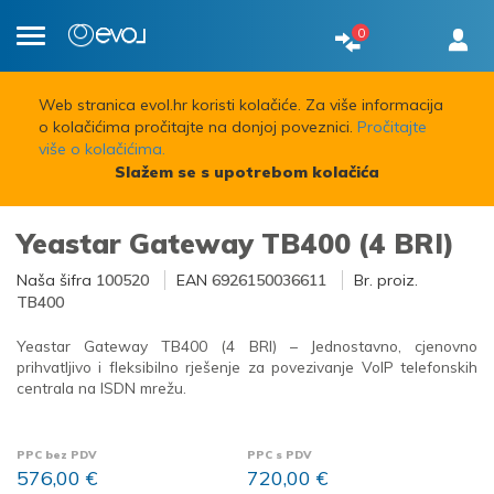
0
Toggle
navigation
Web stranica evol.hr koristi kolačiće. Za više informacija
o kolačićima pročitajte na donjoj poveznici.
Pročitajte
više o kolačićima.
Slažem se s upotrebom kolačića
Yeastar Gateway TB400 (4 BRI)
Naša šifra
100520
EAN
6926150036611
Br. proiz.
TB400
Yeastar Gateway TB400 (4 BRI) – Jednostavno, cjenovno
prihvatljivo i fleksibilno rješenje za povezivanje VoIP telefonskih
centrala na ISDN mrežu.
PPC bez PDV
PPC s PDV
576,00 €
720,00 €