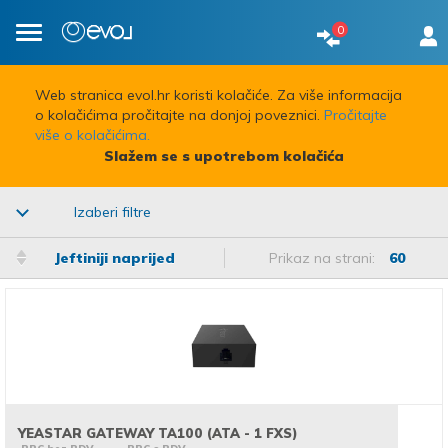
0
Toggle
navigation
Web stranica evol.hr koristi kolačiće. Za više informacija
o kolačićima pročitajte na donjoj poveznici.
Pročitajte
više o kolačićima.
Slažem se s upotrebom kolačića
Izaberi filtre
Jeftiniji naprijed
Prikaz na strani:
60
YEASTAR GATEWAY TA100 (ATA - 1 FXS)