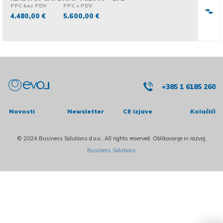
PPC bez PDV
PPC s PDV
4.480,00 €
5.600,00 €
+385 1 6185 260
Novosti
Newsletter
CE izjave
Kolačići
© 2024 Business Solutions d.o.o., All rights reserved. Oblikovanje in razvoj:
Business Solutions