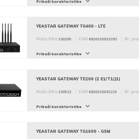
Prikaži karakteristike
YEASTAR GATEWAY TG400 - LTE
Naša šifra
EAN
Br. pro
100285
6926150033283
Prikaži karakteristike
YEASTAR GATEWAY TE200 (2 E1/T1/J1)
Naša šifra
EAN
Br. pro
100522
6926150035225
Prikaži karakteristike
YEASTAR GATEWAY TG1600 - GSM