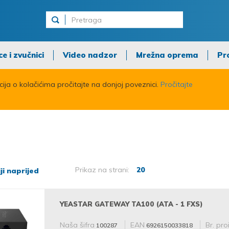
ce i zvučnici
Video nadzor
Mrežna oprema
Pr
acija o kolačićima pročitajte na donjoj poveznici.
Pročitajte
Prikaz na strani:
20
iji naprijed
YEASTAR GATEWAY TA100 (ATA - 1 FXS)
Naša šifra
EAN
Br. pro
100287
6926150033818