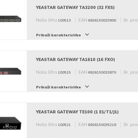
YEASTAR GATEWAY TA3200 (32 FXS)
Naša šifra
EAN
Br. pro
100513
6926150033900
Prikaži karakteristike
YEASTAR GATEWAY TA1610 (16 FXO)
Naša šifra
EAN
Br. pro
100515
6926150033870
Prikaži karakteristike
YEASTAR GATEWAY TE100 (1 E1/T1/J1)
Naša šifra
EAN
Br. pro
100521
6926150035218