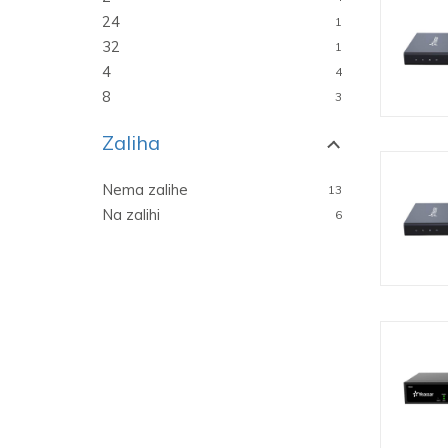
24
1
32
1
4
4
8
3
Zaliha
Nema zalihe
13
Na zalihi
6