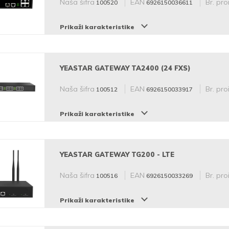
Naša šifra
EAN
Br. pro
100520
6926150036611
Prikaži karakteristike
YEASTAR GATEWAY TA2400 (24 FXS)
Naša šifra
EAN
Br. pro
100512
6926150033917
Prikaži karakteristike
YEASTAR GATEWAY TG200 - LTE
Naša šifra
EAN
Br. pro
100516
6926150033269
Prikaži karakteristike