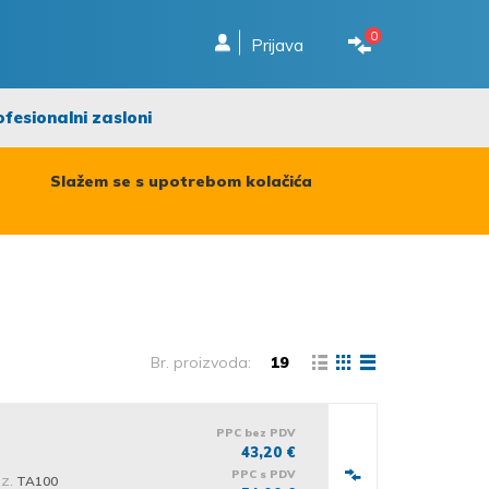
0
Prijava
ofesionalni zasloni
Slažem se s upotrebom kolačića
Br. proizvoda:
19
PPC bez PDV
43,20 €
PPC s PDV
iz.
TA100