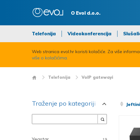
O Evol d.o.o.
Telefonija
Videokonferencija
Slušali
Web stranica evol.hr koristi kolačiće. Za više inform
više o kolačićima.
Telefonija
VoIP gatewayi
Traženje po kategoriji
Jeftin
Proizvođač
Yeastar
19