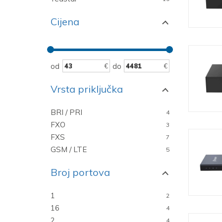
Cijena
od
do
Vrsta priključka
BRI / PRI
4
FXO
3
FXS
7
GSM / LTE
5
Broj portova
1
2
16
4
2
4