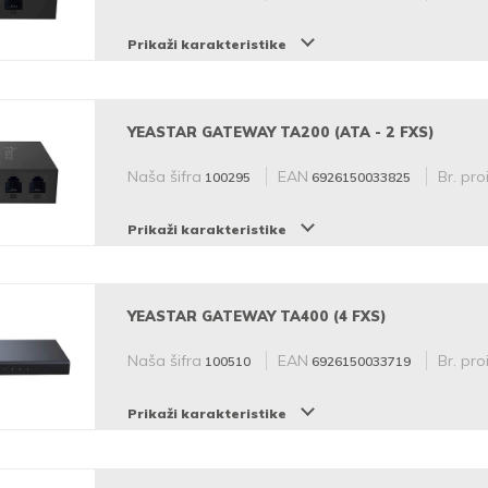
Prikaži karakteristike
YEASTAR GATEWAY TA200 (ATA - 2 FXS)
Naša šifra
EAN
Br. pro
100295
6926150033825
Prikaži karakteristike
YEASTAR GATEWAY TA400 (4 FXS)
Naša šifra
EAN
Br. pro
100510
6926150033719
Prikaži karakteristike