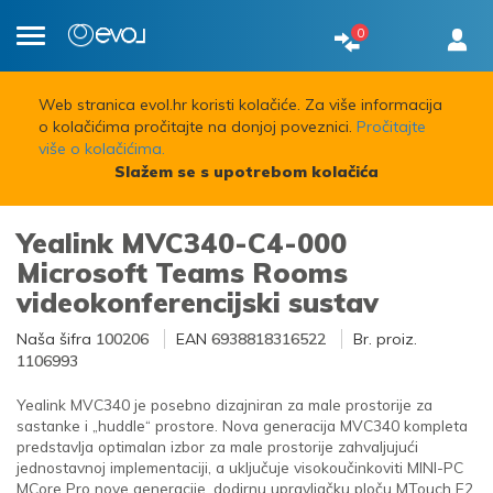
0
Toggle
navigation
Web stranica evol.hr koristi kolačiće. Za više informacija
o kolačićima pročitajte na donjoj poveznici.
Pročitajte
više o kolačićima.
Slažem se s upotrebom kolačića
Yealink MVC340-C4-000
Microsoft Teams Rooms
videokonferencijski sustav
Naša šifra
100206
EAN
6938818316522
Br. proiz.
1106993
Yealink MVC340 je posebno dizajniran za male prostorije za
sastanke i „huddle“ prostore. Nova generacija MVC340 kompleta
predstavlja optimalan izbor za male prostorije zahvaljujući
jednostavnoj implementaciji, a uključuje visokoučinkoviti MINI-PC
MCore Pro nove generacije, dodirnu upravljačku ploču MTouch E2