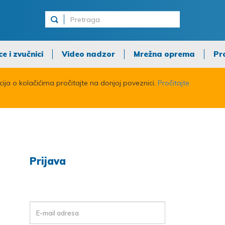
ce i zvučnici
Video nadzor
Mrežna oprema
Pr
acija o kolačićima pročitajte na donjoj poveznici.
Pročitajte
Prijava