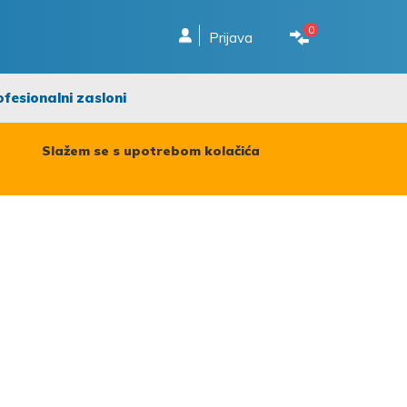
0
Prijava
ofesionalni zasloni
Slažem se s upotrebom kolačića