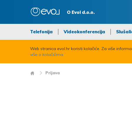
O Evol d.o.o.
Telefonija
Videokonferencija
Slušali
Web stranica evol.hr koristi kolačiće. Za više inform
više o kolačićima.
Prijava