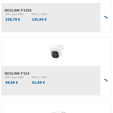
REOLINK P335X
PPC bez PDV
PPC s PDV
108,79 €
135,99 €
REOLINK P324
PPC bez PDV
PPC s PDV
49,59 €
61,99 €