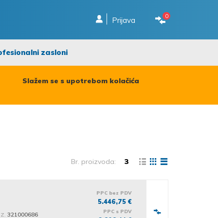
0
Prijava
ofesionalni zasloni
Slažem se s upotrebom kolačića
Br. proizvoda:
3
PPC bez PDV
5.446,75 €
PPC s PDV
iz.
321000686