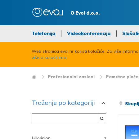
O Evol d.o.o.
Telefonija
Videokonferencija
Slušali
Web stranica evol.hr koristi kolačiće. Za više inform
više o kolačićima.
Profesionalni zasloni
Pametne ploče
Traženje po kategoriji
Skuplj
Proizvođač
Hikvision
3