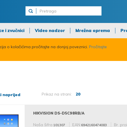
ce i zvučnici
Video nadzor
Mrežna oprema
Pr
acija o kolačićima pročitajte na donjoj poveznici.
Pročitajte
Prikaz na strani:
20
i naprijed
HIKVISION DS-D5C98RB/A
Naša šifra
EAN
Br. pro
101307
6942160474083