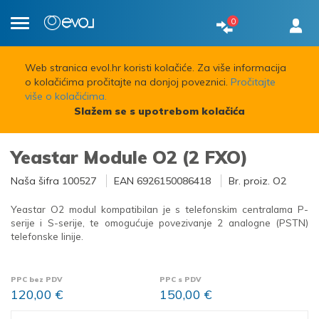
0
Toggle
navigation
Web stranica evol.hr koristi kolačiće. Za više informacija
o kolačićima pročitajte na donjoj poveznici.
Pročitajte
više o kolačićima.
Slažem se s upotrebom kolačića
Yeastar Module O2 (2 FXO)
Naša šifra
100527
EAN
6926150086418
Br. proiz.
O2
Yeastar O2 modul kompatibilan je s telefonskim centralama P-
serije i S-serije, te omogućuje povezivanje 2 analogne (PSTN)
telefonske linije.
PPC bez PDV
PPC s PDV
120,00 €
150,00 €