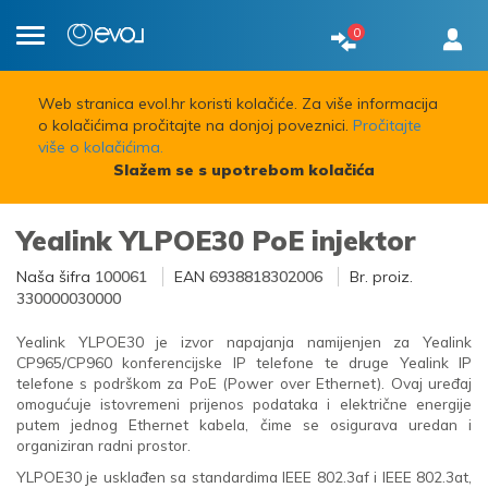
0
Toggle
navigation
Web stranica evol.hr koristi kolačiće. Za više informacija
o kolačićima pročitajte na donjoj poveznici.
Pročitajte
više o kolačićima.
Slažem se s upotrebom kolačića
Yealink YLPOE30 PoE injektor
Naša šifra
100061
EAN
6938818302006
Br. proiz.
330000030000
Yealink YLPOE30 je izvor napajanja namijenjen za Yealink
CP965/CP960 konferencijske IP telefone te druge Yealink IP
telefone s podrškom za PoE (Power over Ethernet). Ovaj uređaj
omogućuje istovremeni prijenos podataka i električne energije
putem jednog Ethernet kabela, čime se osigurava uredan i
organiziran radni prostor.
YLPOE30 je usklađen sa standardima IEEE 802.3af i IEEE 802.3at,