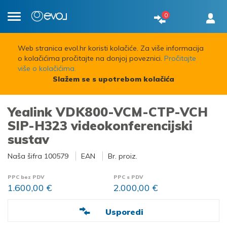
0
Toggle
navigation
Web stranica evol.hr koristi kolačiće. Za više informacija
o kolačićima pročitajte na donjoj poveznici.
Pročitajte
više o kolačićima.
Slažem se s upotrebom kolačića
Yealink VDK800-VCM-CTP-VCH
SIP-H323 videokonferencijski
sustav
Naša šifra
100579
EAN
Br. proiz.
PPC bez PDV
PPC s PDV
1.600,00 €
2.000,00 €
Usporedi