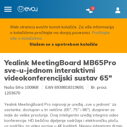
0
Toggle
navigation
Web stranica evol.hr koristi kolačiće. Za više informacija
o kolačićima pročitajte na donjoj poveznici.
Pročitajte
više o kolačićima.
Slažem se s upotrebom kolačića
Yealink MeetingBoard MB65Pro
sve-u-jednom interaktivni
videokonferencijski sustav 65"
Naša šifra
100868
EAN
6938818319691
Br. proiz.
1203670
Yealink MeetingBoard Pro najnoviji je uređaj „sve u jednom“ za
sastanke, dostupan u tri veličine (65'', 75'' i 86''), dizajniran za
male do velike prostorije. Ovaj inteligentni uređaj integrira video
konferencije, HD bežično dijeljenje sadržaja i elektroničku ploču,
uz podršku za video pozive u 4K kvaliteti. Njegov integrirani dizajn