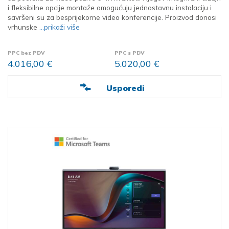
i fleksibilne opcije montaže omogućuju jednostavnu instalaciju i
savršeni su za besprijekorne video konferencije. Proizvod donosi
vrhunske
...prikaži više
PPC bez PDV
PPC s PDV
4.016,00 €
5.020,00 €
Usporedi