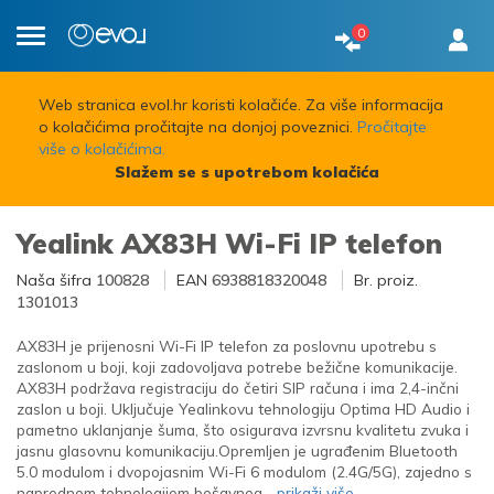
0
Toggle
navigation
Web stranica evol.hr koristi kolačiće. Za više informacija
o kolačićima pročitajte na donjoj poveznici.
Pročitajte
više o kolačićima.
Slažem se s upotrebom kolačića
Yealink AX83H Wi-Fi IP telefon
Naša šifra
100828
EAN
6938818320048
Br. proiz.
1301013
AX83H je prijenosni Wi-Fi IP telefon za poslovnu upotrebu s
zaslonom u boji, koji zadovoljava potrebe bežične komunikacije.
AX83H podržava registraciju do četiri SIP računa i ima 2,4-inčni
zaslon u boji. Uključuje Yealinkovu tehnologiju Optima HD Audio i
pametno uklanjanje šuma, što osigurava izvrsnu kvalitetu zvuka i
jasnu glasovnu komunikaciju.Opremljen je ugrađenim Bluetooth
5.0 modulom i dvopojasnim Wi-Fi 6 modulom (2.4G/5G), zajedno s
naprednom tehnologijom bešavnog
...prikaži više