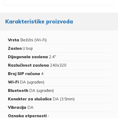
Karakteristike proizvoda
Vrsta
Bežični (Wi-Fi)
Zaslon
U boji
Dijagonala zaslona
2.4"
Razlučivost zaslona
240x320
Broj SIP računa
4
Wi-Fi
DA (ugrađen)
Bluetooth
DA (ugrađen)
Konektor za slušalice
DA (3.5mm)
Vibracija
DA
Oznaka otpornosti
-