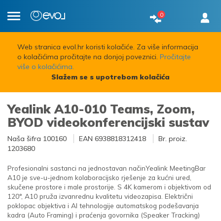
0
Toggle
navigation
Web stranica evol.hr koristi kolačiće. Za više informacija
o kolačićima pročitajte na donjoj poveznici.
Pročitajte
više o kolačićima.
Slažem se s upotrebom kolačića
Yealink A10-010 Teams, Zoom,
BYOD videokonferencijski sustav
Naša šifra
100160
EAN
6938818312418
Br. proiz.
1203680
Profesionalni sastanci na jednostavan načinYealink MeetingBar
A10 je sve-u-jednom kolaboracijsko rješenje za kućni ured,
skučene prostore i male prostorije. S 4K kamerom i objektivom od
120°, A10 pruža izvanrednu kvalitetu videozapisa. Električni
poklopac objektiva i AI tehnologije automatskog podešavanja
kadra (Auto Framing) i praćenja govornika (Speaker Tracking)