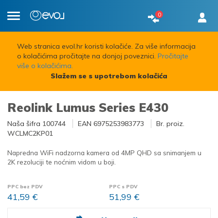
0
Toggle
navigation
Web stranica evol.hr koristi kolačiće. Za više informacija
o kolačićima pročitajte na donjoj poveznici.
Pročitajte
više o kolačićima.
Slažem se s upotrebom kolačića
Reolink Lumus Series E430
Naša šifra
100744
EAN
6975253983773
Br. proiz.
WCLMC2KP01
Napredna WiFi nadzorna kamera od 4MP QHD sa snimanjem u
2K rezoluciji te noćnim vidom u boji.
PPC bez PDV
PPC s PDV
41,59 €
51,99 €