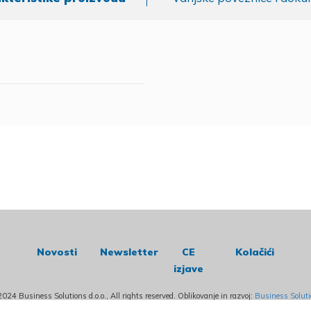
Novosti
Newsletter
CE
Kolačići
izjave
024 Business Solutions d.o.o., All rights reserved. Oblikovanje in razvoj:
Business Solut