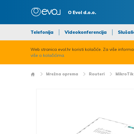
O Evol d.o.o.
Telefonija
Videokonferencija
Slušali
Web stranica evol.hr koristi kolačiće. Za više inform
više o kolačićima.
Mrežna oprema
Routeri
MikroTik