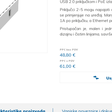
USB 2.0 priključkom i PoE izl
Priključci 2-5 mogu napajat
se primjenjuje na uređaj. Man
1A po priključku, a Ethernet pr
Pristupačan je, malen i jed
dizajnu i čistim linijama, sav
PPC bez PDV
48,80 €
PPC s PDV
61,00 €
Us
kteristike proizvoda
Vanjske poveznice i doku