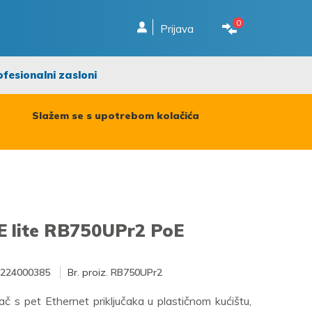
0
Prijava
ofesionalni zasloni
Slažem se s upotrebom kolačića
E lite RB750UPr2 PoE
224000385
Br. proiz.
RB750UPr2
ač s pet Ethernet priključaka u plastičnom kućištu,