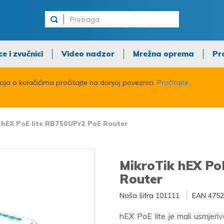
ce i zvučnici
Video nadzor
Mrežna oprema
Pr
acija o kolačićima pročitajte na donjoj poveznici.
Pročitajte
 hEX PoE lite RB750UPr2 PoE Router
MikroTik hEX Po
Router
Naša šifra
101111
EAN
4752
hEX PoE lite je mali usmjeriv