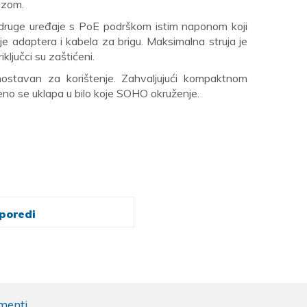
azom.
i druge uređaje s PoE podrškom istim naponom koji
je adaptera i kabela za brigu. Maksimalna struja je
iključci su zaštićeni.
nostavan za korištenje. Zahvaljujući kompaktnom
ršeno se uklapa u bilo koje SOHO okruženje.
poredi
menti