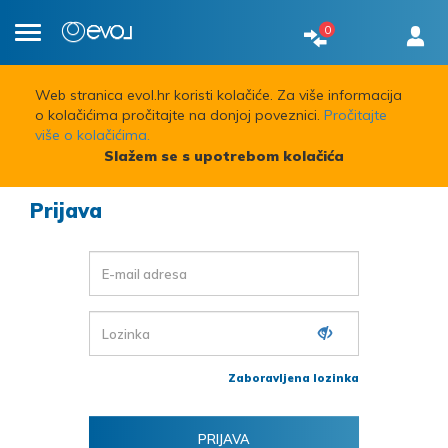
0
Toggle
navigation
Web stranica evol.hr koristi kolačiće. Za više informacija
o kolačićima pročitajte na donjoj poveznici.
Pročitajte
više o kolačićima.
Slažem se s upotrebom kolačića
Prijava
Zaboravljena lozinka