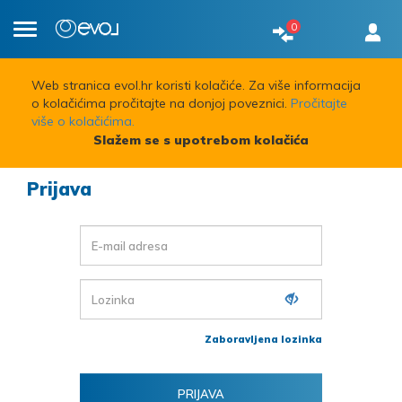
0
Toggle
navigation
Web stranica evol.hr koristi kolačiće. Za više informacija
o kolačićima pročitajte na donjoj poveznici.
Pročitajte
više o kolačićima.
Slažem se s upotrebom kolačića
Prijava
Zaboravljena lozinka