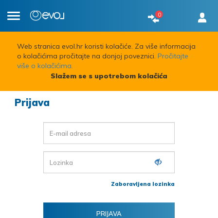
0
Toggle
navigation
Web stranica evol.hr koristi kolačiće. Za više informacija
o kolačićima pročitajte na donjoj poveznici.
Pročitajte
više o kolačićima.
Slažem se s upotrebom kolačića
Prijava
Zaboravljena lozinka