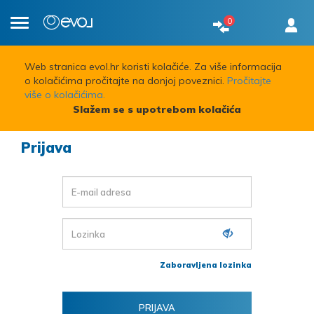
0
Toggle
navigation
Web stranica evol.hr koristi kolačiće. Za više informacija
o kolačićima pročitajte na donjoj poveznici.
Pročitajte
više o kolačićima.
Slažem se s upotrebom kolačića
Prijava
Zaboravljena lozinka