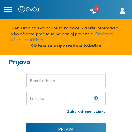
0
Toggle
navigation
Web stranica evol.hr koristi kolačiće. Za više informacija
o kolačićima pročitajte na donjoj poveznici.
Pročitajte
više o kolačićima.
Slažem se s upotrebom kolačića
Prijava
Zaboravljena lozinka