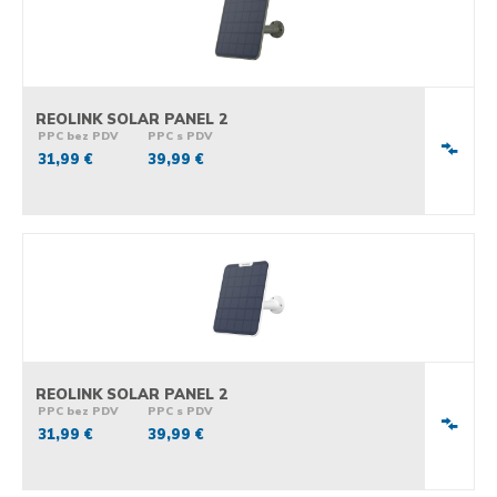
REOLINK SOLAR PANEL 2
PPC bez PDV
PPC s PDV
31,99 €
39,99 €
REOLINK SOLAR PANEL 2
PPC bez PDV
PPC s PDV
31,99 €
39,99 €