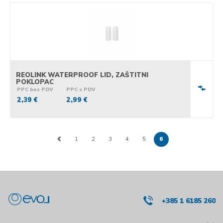
REOLINK WATERPROOF LID, ZAŠTITNI
POKLOPAC
PPC bez PDV
PPC s PDV
2,39 €
2,99 €
1
2
3
4
5
6
+385 1 6185 260