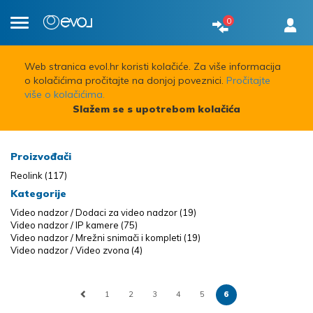
0
Toggle
navigation
Web stranica evol.hr koristi kolačiće. Za više informacija
o kolačićima pročitajte na donjoj poveznici.
Pročitajte
više o kolačićima.
Slažem se s upotrebom kolačića
Proizvođači
Reolink (117)
Kategorije
Video nadzor / Dodaci za video nadzor (19)
Video nadzor / IP kamere (75)
Video nadzor / Mrežni snimači i kompleti (19)
Video nadzor / Video zvona (4)
1
2
3
4
5
6