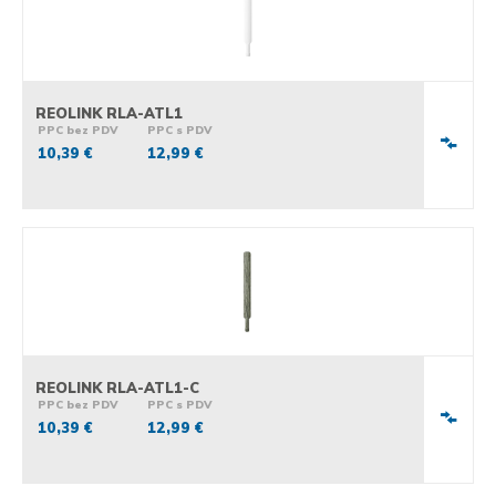
REOLINK RLA-ATL1
PPC bez PDV
PPC s PDV
10,39 €
12,99 €
REOLINK RLA-ATL1-C
PPC bez PDV
PPC s PDV
10,39 €
12,99 €