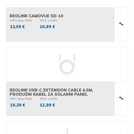
REOLINK CAMOVUE SD-10
PPC bez PDV
PPC s PDV
13,59 €
16,99 €
REOLINK USB-C EXTENSION CABLE 4.5M,
PRODUŽNI KABEL ZA SOLARNI PANEL
PPC bez PDV
PPC s PDV
10,39 €
12,99 €