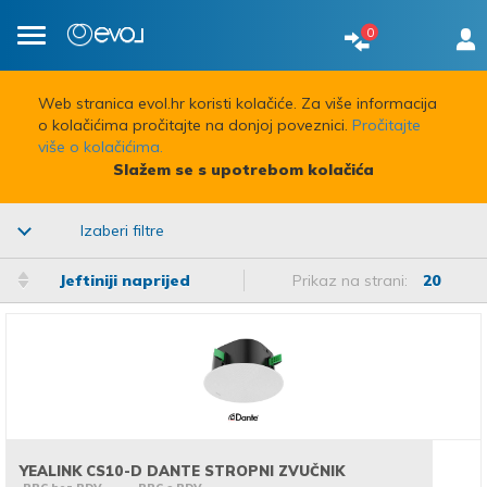
0
Toggle
navigation
Web stranica evol.hr koristi kolačiće. Za više informacija
o kolačićima pročitajte na donjoj poveznici.
Pročitajte
više o kolačićima.
Slažem se s upotrebom kolačića
Izaberi filtre
Jeftiniji naprijed
Prikaz na strani:
20
YEALINK CS10-D DANTE STROPNI ZVUČNIK