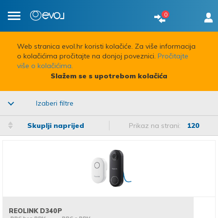
0
Toggle
navigation
Web stranica evol.hr koristi kolačiće. Za više informacija
o kolačićima pročitajte na donjoj poveznici.
Pročitajte
više o kolačićima.
Slažem se s upotrebom kolačića
Izaberi filtre
Skuplji naprijed
Prikaz na strani:
120
REOLINK D340P