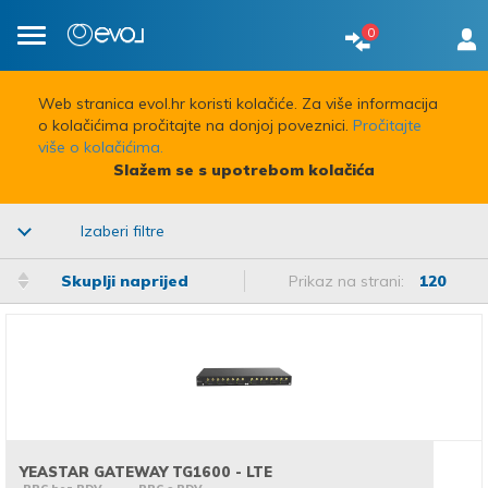
0
Toggle
navigation
Web stranica evol.hr koristi kolačiće. Za više informacija
o kolačićima pročitajte na donjoj poveznici.
Pročitajte
više o kolačićima.
Slažem se s upotrebom kolačića
Izaberi filtre
Skuplji naprijed
Prikaz na strani:
120
YEASTAR GATEWAY TG1600 - LTE