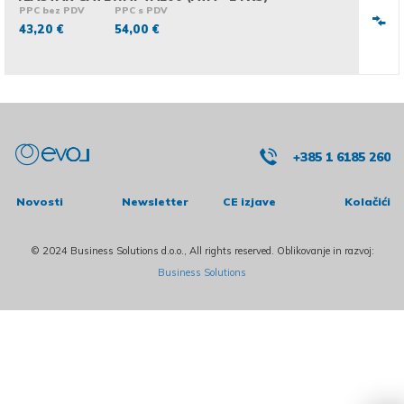
PPC bez PDV
PPC s PDV
43,20 €
54,00 €
+385 1 6185 260
Novosti
Newsletter
CE izjave
Kolačići
© 2024 Business Solutions d.o.o., All rights reserved. Oblikovanje in razvoj:
Business Solutions