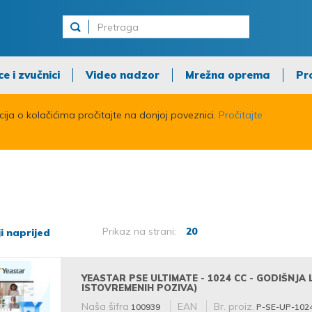
ce i zvučnici
Video nadzor
Mrežna oprema
Pr
acija o kolačićima pročitajte na donjoj poveznici.
Pročitajte
Prikaz na strani:
20
i naprijed
YEASTAR PSE ULTIMATE - 1024 CC - GODIŠNJA 
ISTOVREMENIH POZIVA)
Naša šifra
EAN
Br. proiz.
100939
P-SE-UP-102