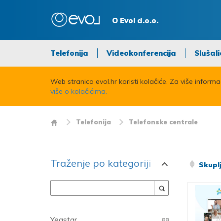
O Evol d.o.o.
Telefonija
Videokonferencija
Slušali
Web stranica evol.hr koristi kolačiće. Za više inform
više o kolačićima.
Telefonija
Telefonske centrale
Traženje po kategoriji
Skuplj
Proizvođač
Yeastar
88