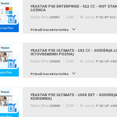
YEASTAR PSE ENTERPRISE - 512 CC - HOT STA
LICENCA
Naša šifra
EAN
Br. proiz.
100957
P-SE-EP-512
Prikaži karakteristike
YEASTAR PSE ULTIMATE - 192 CC - GODIŠNJA L
ISTOVREMENIH POZIVA)
Naša šifra
EAN
Br. proiz.
100936
P-SE-UP-192
Prikaži karakteristike
YEASTAR PSE ULTIMATE - 1000 EXT - GODIŠNJA
KORISNIKA)
Naša šifra
EAN
Br. proiz.
100680
P-SE-UP-100