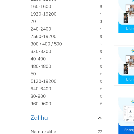
160-1600
5
1920-19200
5
20
3
240-2400
5
2560-19200
5
300 / 400 / 500
2
320-3200
5
40-400
5
480-4800
5
50
6
5120-19200
5
640-6400
5
80-800
5
960-9600
5
Zaliha
Nema zalihe
77