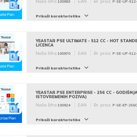
Naša šifra
EAN
Br. proiz.
100983
P-SE-UP-512
Prikaži karakteristike
YEASTAR PSE ULTIMATE - 512 CC - HOT STAND
LICENCA
Naša šifra
EAN
Br. proiz.
100970
P-SE-UP-512
Prikaži karakteristike
YEASTAR PSE ENTERPRISE - 256 CC - GODIŠNJA
ISTOVREMENIH POZIVA)
Naša šifra
EAN
Br. proiz.
100924
P-SE-EP-256
Prikaži karakteristike