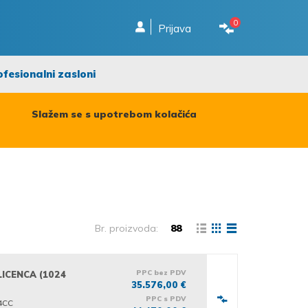
0
Prijava
ofesionalni zasloni
Slažem se s upotrebom kolačića
Br. proizvoda:
88
PPC bez PDV
LICENCA (1024
35.576,00 €
PPC s PDV
4CC